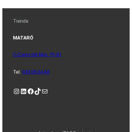
Tienda
MATARÓ
C/Camí del Mig, 79-81
Tel.
933 05 64 68