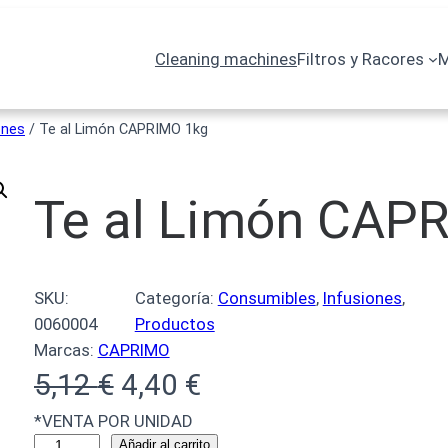
Cleaning machines
Filtros y Racores
M
ones
/ Te al Limón CAPRIMO 1kg
Te al Limón CAP
SKU:
Categoría:
Consumibles
, 
Infusiones
, 
0060004
Productos
Marcas:
CAPRIMO
5,12
€
4,40
€
*VENTA POR UNIDAD
Añadir al carrito