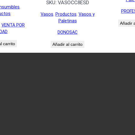
SKU:
VASOCC8ESD
nsumibles
, 
PROFE
uctos
Vasos
, 
Productos
, 
Vasos y
Paletinas
Añadir a
, 
VENTA POR
DAD
DONOSAC
l carrito
Añadir al carrito