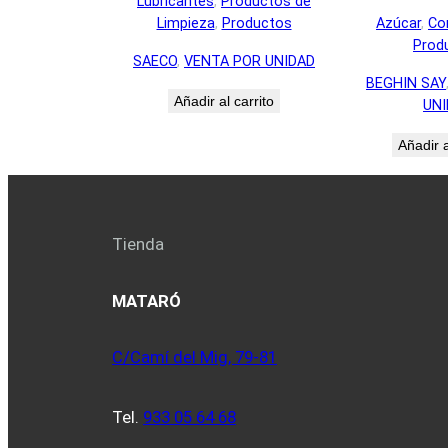
Lubricantes
, 
Productos de
Azúcar
, 
Co
Limpieza
, 
Productos
Prod
SAECO
, 
VENTA POR UNIDAD
BEGHIN SAY
Añadir al carrito
UNI
Añadir a
Tienda
MATARÓ
C/Camí del Mig, 79-81
Tel.
933 05 64 68