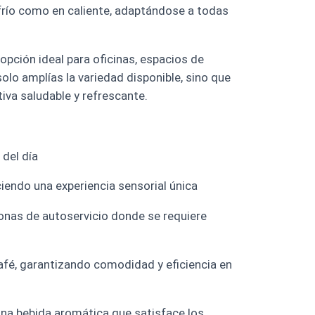
n frío como en caliente, adaptándose a todas
pción ideal para oficinas, espacios de
solo amplías la variedad disponible, sino que
iva saludable y refrescante.
 del día
ciendo una experiencia sensorial única
onas de autoservicio donde se requiere
é, garantizando comodidad y eficiencia en
una bebida aromática que satisface los