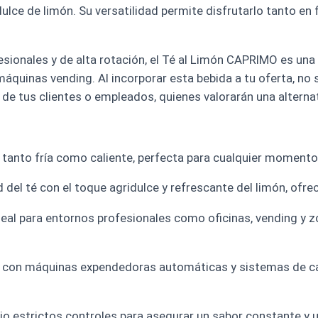
dulce de limón. Su versatilidad permite disfrutarlo tanto e
ionales y de alta rotación, el Té al Limón CAPRIMO es una o
máquinas vending. Al incorporar esta bebida a tu oferta, no 
de tus clientes o empleados, quienes valorarán una alternat
 tanto fría como caliente, perfecta para cualquier momento
del té con el toque agridulce y refrescante del limón, ofre
eal para entornos profesionales como oficinas, vending y z
con máquinas expendedoras automáticas y sistemas de caf
o estrictos controles para asegurar un sabor constante y 