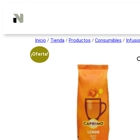
Inicio
/
Tienda
/
Productos
/
Consumibles
/
Infusi
¡Oferta!