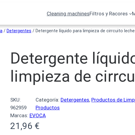
Cleaning machines
Filtros y Racores
M
za
/
Detergentes
/ Detergente líquido para limpieza de cirrcuito leche
Detergente líquid
limpieza de cirrcu
SKU:
Categoría:
Detergentes
, 
Productos de Limp
962959
Productos
Marcas:
EVOCA
21,96
€