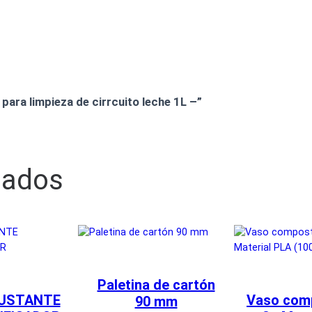
 para limpieza de cirrcuito leche 1L –”
nados
Paletina de cartón
USTANTE
Vaso comp
90 mm