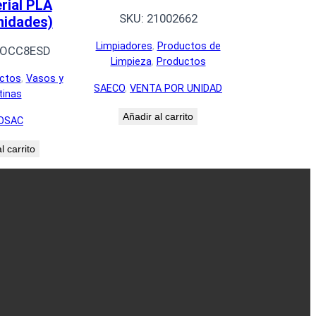
rial PLA
SKU:
21002662
nidades)
Limpiadores
, 
Productos de
OCC8ESD
Limpieza
, 
Productos
ctos
, 
Vasos y
SAECO
, 
VENTA POR UNIDAD
tinas
Añadir al carrito
OSAC
l carrito