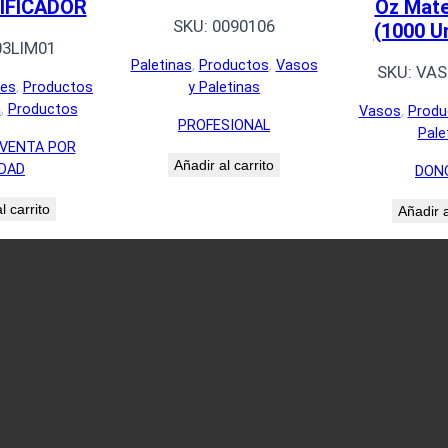
IFICADOR
Oz Mate
SKU:
0090106
(1000 U
03LIM01
Paletinas
, 
Productos
, 
Vasos
SKU:
VAS
tes
, 
Productos
y Paletinas
a
, 
Productos
Vasos
, 
Produ
PROFESIONAL
Pale
VENTA POR
Añadir al carrito
DAD
DON
l carrito
Añadir a