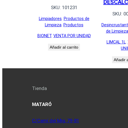
DESCALC
SKU:
101231
SKU:
0
Limpiadores
, 
Productos de
Desincrustan
Limpieza
, 
Productos
de Limpiez
BIONET
, 
VENTA POR UNIDAD
LIMCAL 1L
, 
Añadir al carrito
UNI
Añadir a
Tienda
MATARÓ
C/Camí del Mig, 79-81