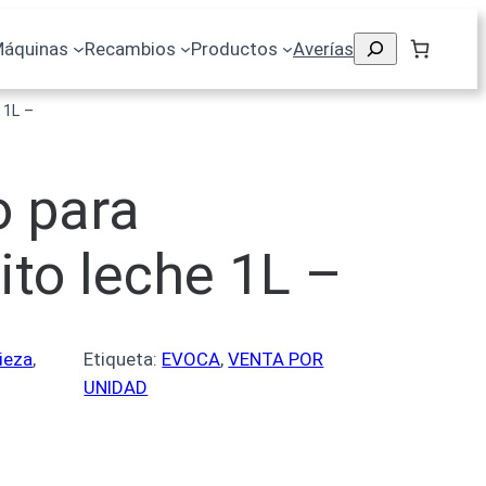
áquinas
Recambios
Productos
Averías
 1L –
o para
ito leche 1L –
ieza
, 
Etiqueta:
EVOCA
, 
VENTA POR
UNIDAD