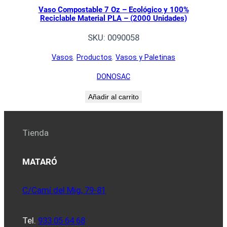
Vaso Compostable 7 Oz – Ecológico y 100%
Reciclable Material PLA – (2000 Unidades)
SKU:
0090058
Vasos
, 
Productos
, 
Vasos y Paletinas
DONOSAC
Añadir al carrito
Tienda
MATARÓ
C/Camí del Mig, 79-81
Tel.
933 05 64 68